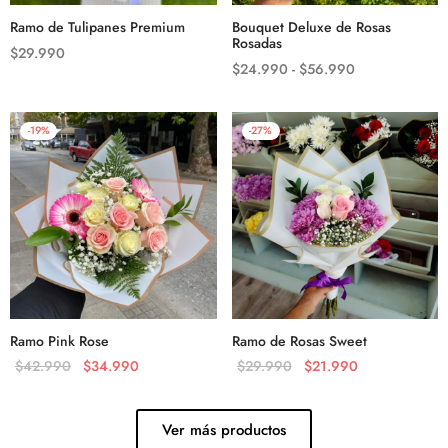
Ramo de Tulipanes Premium
Bouquet Deluxe de Rosas
Rosadas
$
29.990
$
24.990
-
$
56.990
-
19
%
-
27
%
Ramo Pink Rose
Ramo de Rosas Sweet
$
42.990
$
34.990
$
29.990
$
21.990
Ver más productos