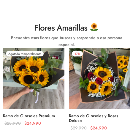
Flores Amarillas
Encuentra esas flores que buscas y sorprende a esa persona
especial.
Agotado temporalmente
-
17
%
Ramo de Girasoles Premium
Ramo de Girasoles y Rosas
Deluxe
$
28.990
$
24.990
$
29.990
$
24.990