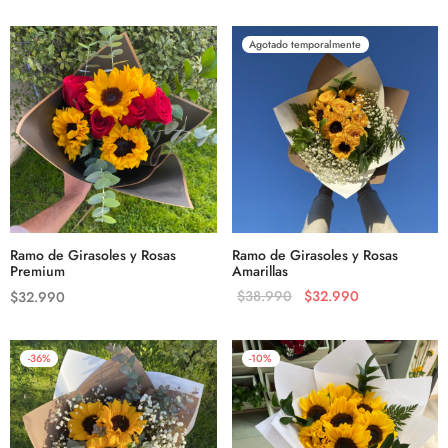
Agotado temporalmente
Ramo de Girasoles y Rosas
Ramo de Girasoles y Rosas
Premium
Amarillas
$
38.990
$
32.990
$
32.990
-
36
%
-
10
%