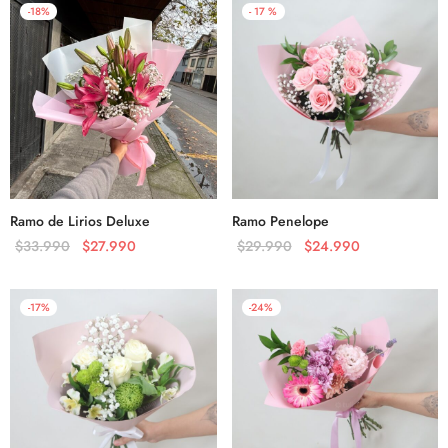
-
18
%
-
17
%
Ramo de Lirios Deluxe
Ramo Penelope
$
33.990
$
27.990
$
29.990
$
24.990
-
17
%
-
24
%