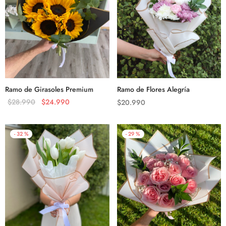
Ramo de Girasoles Premium
Ramo de Flores Alegría
$
28.990
$
24.990
$
20.990
-
32
%
-
29
%