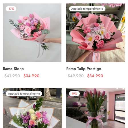
-
17
%
Agotado temporalmente
Ramo Siena
Ramo Tulip Prestige
$
41.990
$
34.990
$
49.990
$
34.990
Agotado temporalmente
-
19
%