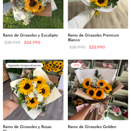
Ramo de Girasoles y Eucalipto
Ramo de Girasoles Premium
Blanco
$
38.990
$
24.990
$
28.990
$
25.990
Agotado temporalmente
-
17
%
Ramo de Girasoles y Rosas
Ramo de Girasoles Golden