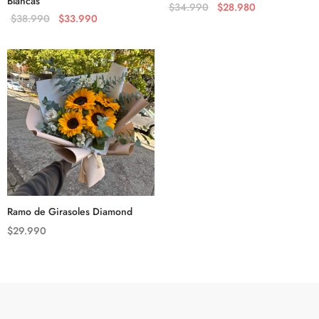
Blancas
$
34.990
$
28.980
$
38.990
$
33.990
Ramo de Girasoles Diamond
$
29.990