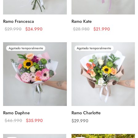
Ramo Francesca
Ramo Kate
$
29.990
$
24.990
$
28.980
$
21.990
Agotado temporalmente
Agotado temporalmente
Ramo Daphne
Ramo Charlotte
$
46.990
$
35.990
$
29.990