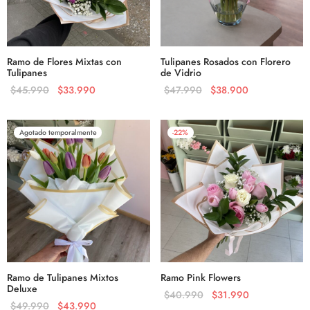
Ramo de Flores Mixtas con
Tulipanes Rosados con Florero
Tulipanes
de Vidrio
$
45.990
$
33.990
$
47.990
$
38.900
Agotado temporalmente
-
22
%
Ramo de Tulipanes Mixtos
Ramo Pink Flowers
Deluxe
$
40.990
$
31.990
$
49.990
$
43.990