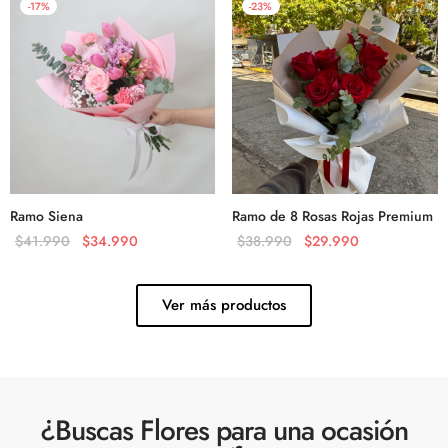
-
17
%
-
23
%
Ramo Siena
Ramo de 8 Rosas Rojas Premium
$
41.990
$
34.990
$
38.990
$
29.990
Ver más productos
¿Buscas Flores para una ocasión