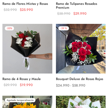
Ramo de Flores Mixtas y Rosas
Ramo de Tulipanes Rosados
Premium
$
32.990
$
25.990
$
38.990
$
29.990
-
33
%
-
29
%
Ramo de 4 Rosas y Maule
Bouquet Deluxe de Rosas Rojas
$
29.990
$
19.990
$
24.990
-
$
58.990
Agotado temporalmente