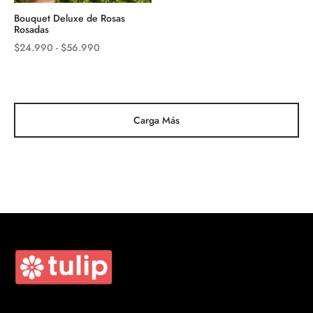
Bouquet Deluxe de Rosas
Rosadas
Rango
$
24.990
-
$
56.990
de
precios:
desde
$24.990
Carga Más
hasta
$56.990