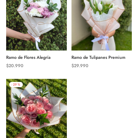
$24.990
hasta
$58.990
Ramo de Flores Alegría
Ramo de Tulipanes Premium
$
20.990
$
29.990
-
29
%