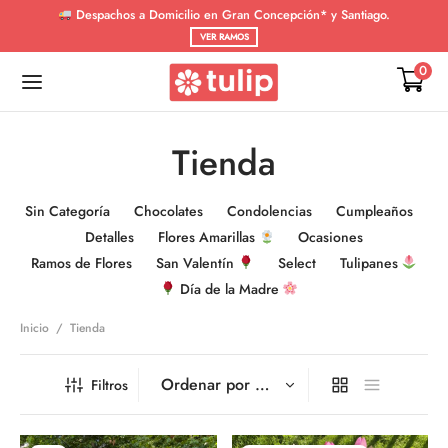
Despachos a Domicilio en Gran Concepción* y Santiago.
VER RAMOS
0
Tienda
De vuelta
De vuelta
Sin Categoría
Chocolates
Condolencias
Cumpleaños
Detalles
Flores Amarillas
Ocasiones
SIONES
OS DE FLORES
Ramos de Flores
San Valentín
Select
Tulipanes
Día de la Madre
tad
 de Girasoles
Inicio
/
Tienda
s de Rosas
Filtros
rsario
s Mixtos
uación