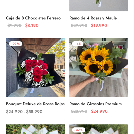
Caja de 8 Chocolates Ferrero
Ramo de 4 Rosas y Maule
El
El
El precio
El precio
$
9.990
$
8.190
$
29.990
$
19.990
precio
precio
original
actual es:
original
actual
era:
$19.990.
-
29
%
-
14
%
era:
es:
$29.990.
$9.990.
$8.190.
Bouquet Deluxe de Rosas Rojas
Ramo de Girasoles Premium
Rango
El precio
El precio
$
28.990
$
24.990
$
24.990
-
$
58.990
de
original
actual es:
precios:
era:
$24.990.
-
32
%
desde
$28.990.