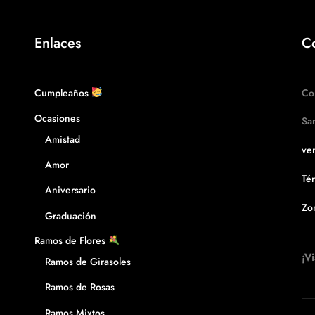
Enlaces
C
Cumpleaños
Co
Ocasiones
Sa
Amistad
ven
Amor
Té
Aniversario
Zo
Graduación
Ramos de Flores
¡Vi
Ramos de Girasoles
Ramos de Rosas
Ramos Mixtos