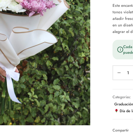
Este encanta
tonos viole
añadir fres
en un diseñ
alegrar el d
Cada t
i
puede
Categorías:
Graduació
Día de 
Compartir