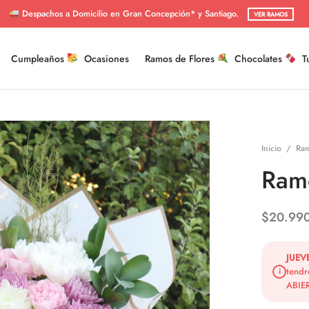
Despachos a Domicilio en Gran Concepción* y Santiago.
VER RAMOS
Cumpleaños
Ocasiones
Ramos de Flores
Chocolates
T
Inicio
/
Ram
Ramo
$
20.99
JUEV
tendr
i
ABIER