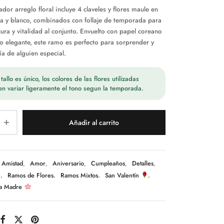
dor arreglo floral incluye 4 claveles y flores maule en
ta y blanco, combinados con follaje de temporada para
cura y vitalidad al conjunto. Envuelto con papel coreano
o elegante, este ramo es perfecto para sorprender y
ía de alguien especial.
allo es único, los colores de las flores utilizadas
n variar ligeramente el tono segun la temporada.
Añadir al carrito
Amistad
,
Amor
,
Aniversario
,
Cumpleaños
,
Detalles
,
n
,
Ramos de Flores
,
Ramos Mixtos
,
San Valentín
,
la Madre