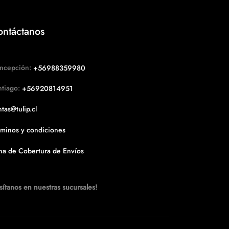
ontáctanos
ncepción:
+56988359980
ntiago:
+56920814951
tas@tulip.cl
rminos y condiciones
na de Cobertura de Envíos
sítanos en nuestras sucursales!