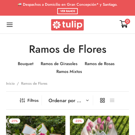
Despachos a Domicilio en Gran Concepción* y Santiago.
VER RAMOS
0
Ramos de Flores
De vuelta
De vuelta
Bouquet
Ramos de Girasoles
Ramos de Rosas
Ramos Mixtos
SIONES
OS DE FLORES
Inicio
/
Ramos de Flores
tad
 de Girasoles
Filtros
s de Rosas
rsario
s Mixtos
-
21
%
-
23
%
uación