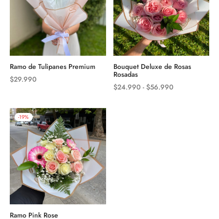
Ramo de Tulipanes Premium
Bouquet Deluxe de Rosas
Rosadas
$
29.990
Rango
$
24.990
-
$
56.990
de
precios:
-
19
%
desde
$24.990
hasta
$56.990
Ramo Pink Rose