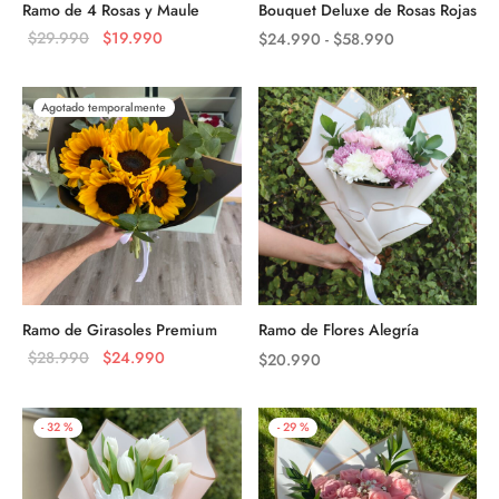
Ramo de 4 Rosas y Maule
Bouquet Deluxe de Rosas Rojas
El precio
El precio
Rango
$
29.990
$
19.990
$
24.990
-
$
58.990
original
actual es:
de
era:
$19.990.
precios:
Agotado temporalmente
$29.990.
desde
$24.990
hasta
$58.990
Ramo de Girasoles Premium
Ramo de Flores Alegría
El precio
El precio
$
28.990
$
24.990
$
20.990
original
actual es:
era:
$24.990.
-
32
%
-
29
%
$28.990.