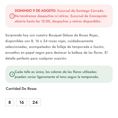
de
precios:
DOMINGO 9 DE AGOSTO:
Sucursal de Santiago Cerrada.
No tendremos despachos ni retiros. Sucursal de Concepción
i
desde
abierta hasta las 12:00, despachos y retiros disponibles.
$24.990
hasta
Sorprende hoy con nuestro Bouquet Deluxe de Rosas Rojas,
disponibles con 8, 16 o 24 rosas rojas, cuidadosamente
$58.990
seleccionadas, acompañados de follaje de temporada e ilusión,
envueltos en papel negro para destacar la belleza de las flores. El
detalle perfecto para cualquier ocasión.
Cada tallo es único, los colores de las flores utilizadas
i
pueden variar ligeramente el tono segun la temporada.
Cantidad De Rosas
8
16
24