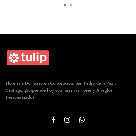
era:
$59.990.
$79.990.
Florería a Domicilio en Concepción, San Pedro de la Paz y
Santiago. ¡Sorprende hoy con nuestras Flores y Arreglos
Personalizados!