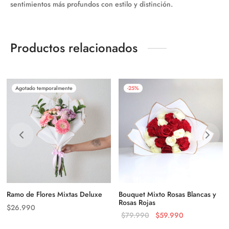
sentimientos más profundos con estilo y distinción.
Productos relacionados
Agotado temporalmente
-
25
%
Ramo de Flores Mixtas Deluxe
Bouquet Mixto Rosas Blancas y
Rosas Rojas
$
26.990
El precio
El precio
$
79.990
$
59.990
original
actual es: