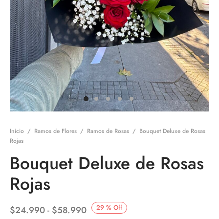
Inicio
/
Ramos de Flores
/
Ramos de Rosas
/
Bouquet Deluxe de Rosas
Rojas
Bouquet Deluxe de Rosas
Rojas
Rango
29
%
Off
$
24.990
-
$
58.990