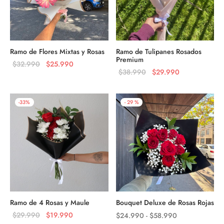
Ramo de Flores Mixtas y Rosas
Ramo de Tulipanes Rosados
Premium
El precio
El precio
$
32.990
$
25.990
El precio
El precio
$
38.990
$
29.990
original
actual es:
original
actual es:
era:
$25.990.
era:
$29.990.
$32.990.
-
33
%
-
29
%
$38.990.
Ramo de 4 Rosas y Maule
Bouquet Deluxe de Rosas Rojas
El precio
El precio
Rango
$
29.990
$
19.990
$
24.990
-
$
58.990