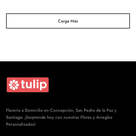
era:
$34.990.
$42.990.
Carga Más
Florería a Domicilio en Concepción, San Pedro de la Paz y
Santiago. ¡Sorprende hoy con nuestras Flores y Arreglos
Personalizados!