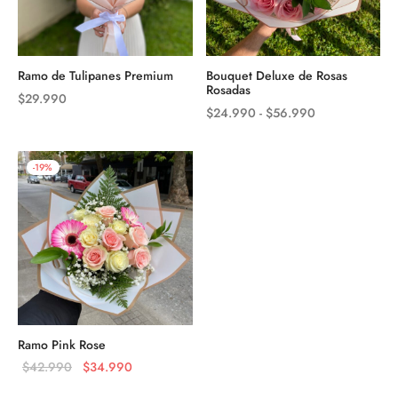
Ramo de Tulipanes Premium
Bouquet Deluxe de Rosas
Rosadas
$
29.990
Rango
$
24.990
-
$
56.990
de
precios:
-
19
%
desde
$24.990
hasta
$56.990
Ramo Pink Rose
El precio
El precio
$
42.990
$
34.990
original
actual es: