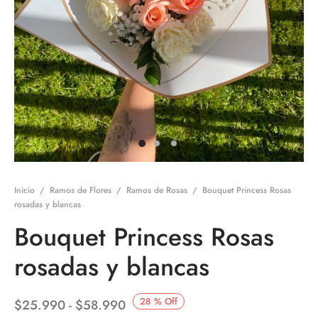
Inicio
/
Ramos de Flores
/
Ramos de Rosas
/
Bouquet Princess Rosas
rosadas y blancas
Bouquet Princess Rosas
rosadas y blancas
Rango
28
%
Off
$
25.990
-
$
58.990