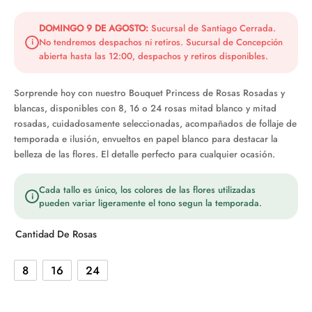
de
precios:
DOMINGO 9 DE AGOSTO:
Sucursal de Santiago Cerrada.
No tendremos despachos ni retiros. Sucursal de Concepción
i
desde
abierta hasta las 12:00, despachos y retiros disponibles.
$25.990
hasta
Sorprende hoy con nuestro Bouquet Princess de Rosas Rosadas y
blancas, disponibles con 8, 16 o 24 rosas mitad blanco y mitad
$58.990
rosadas, cuidadosamente seleccionadas, acompañados de follaje de
temporada e ilusión, envueltos en papel blanco para destacar la
belleza de las flores. El detalle perfecto para cualquier ocasión.
Cada tallo es único, los colores de las flores utilizadas
i
pueden variar ligeramente el tono segun la temporada.
Cantidad De Rosas
8
16
24