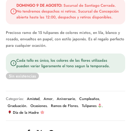
era:
$43.990.
DOMINGO 9 DE AGOSTO:
Sucursal de Santiago Cerrada.
No tendremos despachos ni retiros. Sucursal de Concepción
i
$49.990.
abierta hasta las 12:00, despachos y retiros disponibles.
Precioso ramo de 15 tulipanes de colores mixtos, en lila, blanco y
rosado, envueltos en papel, con estilo japonés. Es el regalo perfecto
para cualquier ocasión.
Cada tallo es único, los colores de las flores utilizadas
i
pueden variar ligeramente el tono segun la temporada.
Sin existencias
Categorías:
Amistad
,
Amor
,
Aniversario
,
Cumpleaños
,
Graduación
,
Ocasiones
,
Ramos de Flores
,
Tulipanes
,
Día de la Madre