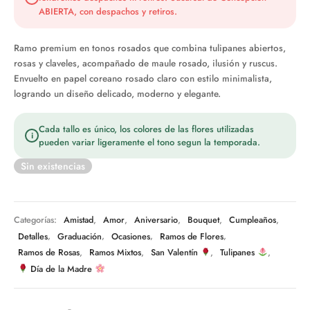
$49.990.
ABIERTA, con despachos y retiros.
Ramo premium en tonos rosados que combina tulipanes abiertos,
rosas y claveles, acompañado de maule rosado, ilusión y ruscus.
Envuelto en papel coreano rosado claro con estilo minimalista,
logrando un diseño delicado, moderno y elegante.
Cada tallo es único, los colores de las flores utilizadas
i
pueden variar ligeramente el tono segun la temporada.
Sin existencias
Categorías:
Amistad
,
Amor
,
Aniversario
,
Bouquet
,
Cumpleaños
,
Detalles
,
Graduación
,
Ocasiones
,
Ramos de Flores
,
Ramos de Rosas
,
Ramos Mixtos
,
San Valentín
,
Tulipanes
,
Día de la Madre