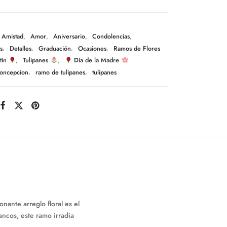
Amistad
,
Amor
,
Aniversario
,
Condolencias
,
s
,
Detalles
,
Graduación
,
Ocasiones
,
Ramos de Flores
tín
,
Tulipanes
,
Día de la Madre
oncepcion
,
ramo de tulipanes
,
tulipanes
ante arreglo floral es el
ancos, este ramo irradia