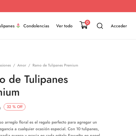
0
ulipanes
Condolencias
Ver todo
Acceder
siones
/
Amor
/
Ramo de Tulipanes Premium
 de Tulipanes
mium
32
%
Off
0
o arreglo floral es el regalo perfecto para agregar un
egancia a cualquier ocasión especial. Con 10 tulipanes,
rradia pureza y gracia en cada pétalo Envuelto en papel