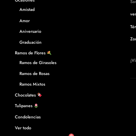
Ocasiones
página
Sa
de
Amistad
ven
producto
Amor
Té
Aniversario
Zo
Graduación
Ramos de Flores
¡Vi
Ramos de Girasoles
Ramos de Rosas
Ramos Mixtos
Chocolates
Tulipanes
Condolencias
Ver todo