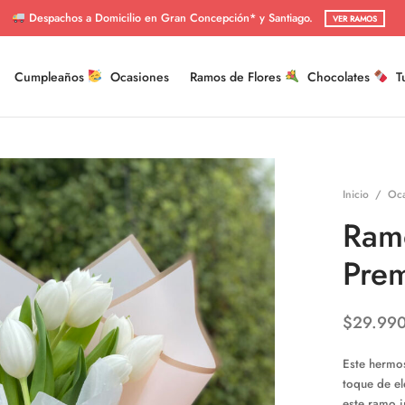
Despachos a Domicilio en Gran Concepción* y Santiago.
VER RAMOS
Cumpleaños
Ocasiones
Ramos de Flores
Chocolates
T
Inicio
/
Oca
Ramo
Pre
$
29.99
Este hermos
toque de el
este ramo i