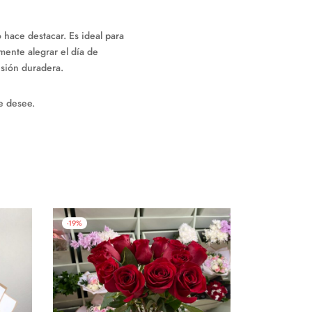
hace destacar. Es ideal para
mente alegrar el día de
sión duradera.
ue desee.
-
19
%