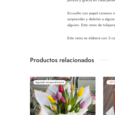
pureza y gracia en cada pétal
Envuelto con papel coreano r
sorprender y deleitar a algui
alguien. Este ramo de tulipa
Este ramo se elabora con 3 col
Productos relacionados
Agotado temporalmente
-
29