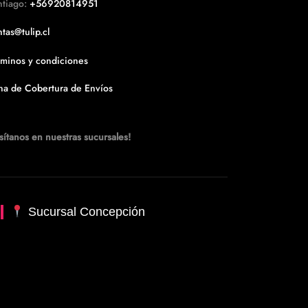
ntiago:
+56920814951
tas@tulip.cl
rminos y condiciones
na de Cobertura de Envíos
sítanos en nuestras sucursales!
Sucursal Concepción