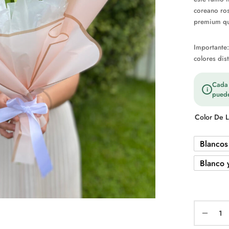
coreano ros
premium qu
Importante:
colores dis
Cada t
i
puede
Color De L
Blancos
Blanco 