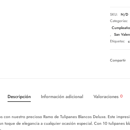
SKU:
N/D
Categorías:
Cumpleaño
,
San Valen
Etiquetas:
c
Compartir
0
Descripción
Información adicional
Valoraciones
s con nuestro precioso Ramo de Tulipanes Blancos Deluxe. Este impresion
un toque de elegancia a cualquier ocasión especial. Con 10 tulipanes bl