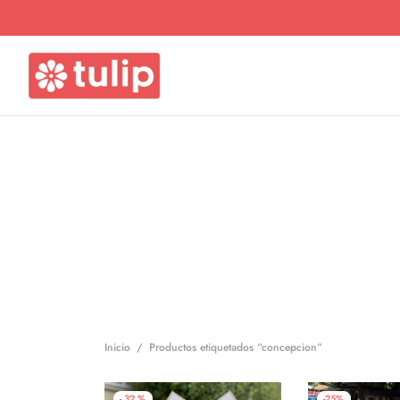
Inicio
/
Productos etiquetados “concepcion”
-
32
%
-
25
%