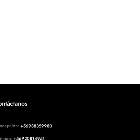
ontáctanos
ncepción:
+56988359980
ntiago:
+56920814951