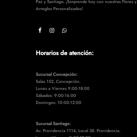
Paz y Santiago. ¡Sorprende hoy con nuestras Flores y
elegir
Arreglos Personalizados!
en
la
página
de
producto
Horarios de atención:
Sucursal Concepción:
Salas 152, Concepción.
Lunes a Viernes 9:00-18:00
Sábados: 9:00-16:00
Domingos: 10:00-12:00
Sucursal Santiago:
Av. Providencia 1114, Local 38. Providencia.