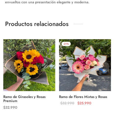
envueltos con una presentación elegante y moderna.
Productos relacionados
-
21
%
Ramo de Girasoles y Rosas
Ramo de Flores Mixtas y Rosas
Premium
El precio
El precio
$
32.990
$
25.990
$
32.990
original
actual es: