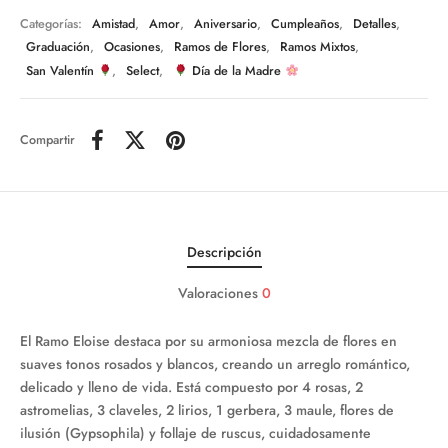
Categorías:
Amistad
,
Amor
,
Aniversario
,
Cumpleaños
,
Detalles
,
Graduación
,
Ocasiones
,
Ramos de Flores
,
Ramos Mixtos
,
San Valentín
,
Select
,
Día de la Madre
Compartir
Descripción
Valoraciones
0
El Ramo Eloise destaca por su armoniosa mezcla de flores en
suaves tonos rosados y blancos, creando un arreglo romántico,
delicado y lleno de vida. Está compuesto por 4 rosas, 2
astromelias, 3 claveles, 2 lirios, 1 gerbera, 3 maule, flores de
ilusión (Gypsophila) y follaje de ruscus, cuidadosamente