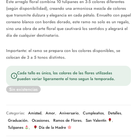
Este arreglo floral combina 10 tulipanes en 3-5 colores diferentes
era:
$29.990.
(según disponibilidad), creando una armoniosa mezcla de colores
$38.990.
que transmite dulzura y elegancia en cada pétalo. Envuelto con papel
coreano blanco con bordes dorado, este ramo no solo es un regalo,
sino una obra de arte floral que cautivará los sentidos y alegrará el
día de cualquier destinatario.
Importante: el ramo se prepara con los colores disponibles, se
colocan de 3 a 5 tonos distintos.
Cada tallo es único, los colores de las flores utilizadas
i
pueden variar ligeramente el tono segun la temporada.
Sin existencias
Categorías:
Amistad
,
Amor
,
Aniversario
,
Cumpleaños
,
Detalles
,
Graduación
,
Ocasiones
,
Ramos de Flores
,
San Valentín
,
Tulipanes
,
Día de la Madre