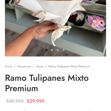
Inicio
/
Ocasiones
/
Amor
/
Ramo Tulipanes Mixto Premium
Ramo Tulipanes Mixto
Premium
El precio
El precio
$
38.990
$
29.990
original
actual es: