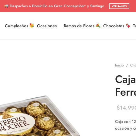
Despachos a Domicilio en Gran Concepción* y Santiago.
VER RAMOS
Cumpleaños
Ocasiones
Ramos de Flores
Chocolates
T
Inicio
/
Cho
Caja
Ferr
$
14.99
Caja con 12
ocasión y 