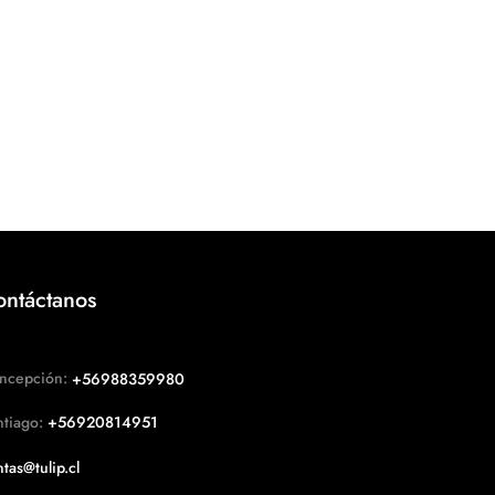
ontáctanos
ncepción:
+56988359980
ntiago:
+56920814951
tas@tulip.cl