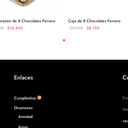
orazón de 8 Chocolates Ferrero
Caja de 8 Chocolates Ferrero
El precio
El precio
El
El
90
$
10.490
$
9.990
$
8.190
original
actual es:
precio
precio
ás
Añadir al carrito
era:
$10.490.
original
actual
$12.990.
era:
es:
$9.990.
$8.190.
Enlaces
C
Cumpleaños
Co
Ocasiones
Sa
Amistad
ven
Amor