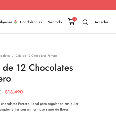
0
ulipanes
Condolencias
Ver todo
Acceder
colates
/
Caja de 12 Chocolates Ferrero
 de 12 Chocolates
ero
El precio
El precio
0
$
13.490
original
actual es:
 chocolates Ferrero, ideal para regalar en cualquier
era:
$13.490.
complementar con un hermoso ramo de flores.
$14.990.