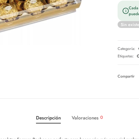
Cada t
i
puede
Sin exist
Categoría:
Etiquetas:
C
Compartir
0
Descripción
Valoraciones