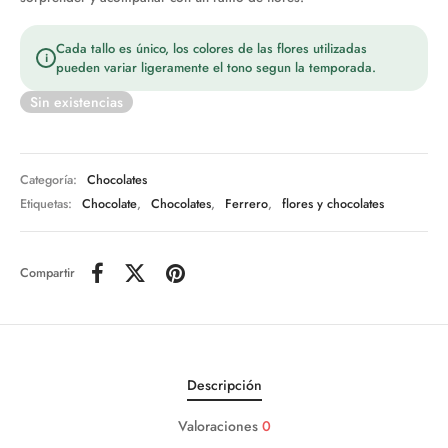
Cada tallo es único, los colores de las flores utilizadas
i
pueden variar ligeramente el tono segun la temporada.
Sin existencias
Categoría:
Chocolates
Etiquetas:
Chocolate
,
Chocolates
,
Ferrero
,
flores y chocolates
Compartir
Descripción
Valoraciones
0