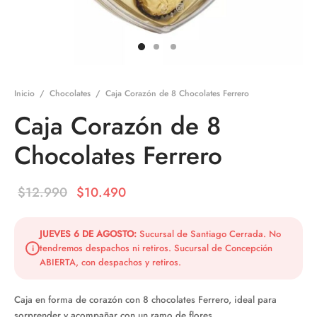
Inicio
/
Chocolates
/
Caja Corazón de 8 Chocolates Ferrero
Caja Corazón de 8
Chocolates Ferrero
El precio
El precio
$
12.990
$
10.490
original
actual es:
era:
$10.490.
JUEVES 6 DE AGOSTO:
Sucursal de Santiago Cerrada. No
tendremos despachos ni retiros. Sucursal de Concepción
i
$12.990.
ABIERTA, con despachos y retiros.
Caja en forma de corazón con 8 chocolates Ferrero, ideal para
sorprender y acompañar con un ramo de flores.