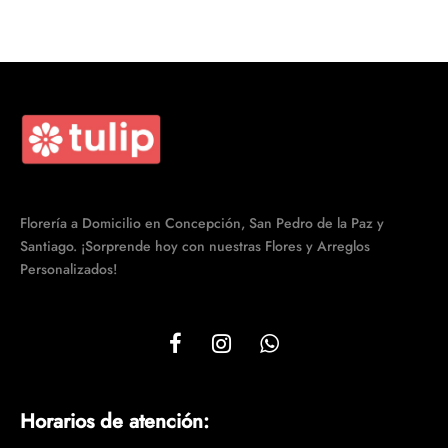
era:
$13.490.
era:
$24.990.
$14.990.
$27.990.
Florería a Domicilio en Concepción, San Pedro de la Paz y
Santiago. ¡Sorprende hoy con nuestras Flores y Arreglos
Personalizados!
Horarios de atención: