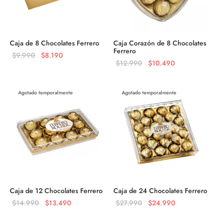
Caja de 8 Chocolates Ferrero
Caja Corazón de 8 Chocolates
Ferrero
El
El
$
9.990
$
8.190
El precio
El precio
$
12.990
$
10.490
precio
precio
original
actual es:
original
actual
era:
$10.490.
era:
es:
Agotado temporalmente
Agotado temporalmente
$12.990.
$9.990.
$8.190.
Caja de 12 Chocolates Ferrero
Caja de 24 Chocolates Ferrero
El precio
El precio
El precio
El precio
$
14.990
$
13.490
$
27.990
$
24.990
original
actual es:
original
actual es: