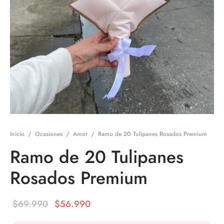
Inicio
/
Ocasiones
/
Amor
/
Ramo de 20 Tulipanes Rosados Premium
Ramo de 20 Tulipanes
Rosados Premium
El precio
El precio
$
69.990
$
56.990
original
actual es: