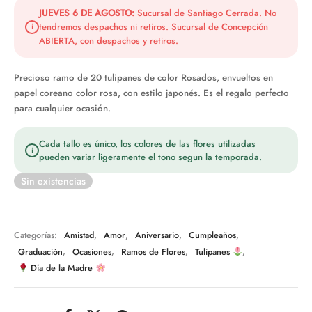
era:
$56.990.
JUEVES 6 DE AGOSTO:
Sucursal de Santiago Cerrada. No
tendremos despachos ni retiros. Sucursal de Concepción
i
$69.990.
ABIERTA, con despachos y retiros.
Precioso ramo de 20 tulipanes de color Rosados, envueltos en
papel coreano color rosa, con estilo japonés. Es el regalo perfecto
para cualquier ocasión.
Cada tallo es único, los colores de las flores utilizadas
i
pueden variar ligeramente el tono segun la temporada.
Sin existencias
Categorías:
Amistad
,
Amor
,
Aniversario
,
Cumpleaños
,
Graduación
,
Ocasiones
,
Ramos de Flores
,
Tulipanes
,
Día de la Madre