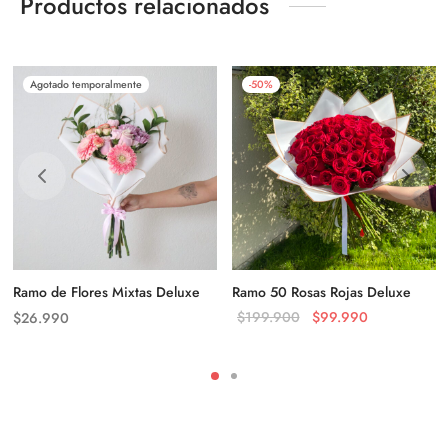
Productos relacionados
Agotado temporalmente
-
50
%
Ramo de Flores Mixtas Deluxe
Ramo 50 Rosas Rojas Deluxe
El precio
El precio
$
199.900
$
99.990
$
26.990
original
actual es:
era:
$99.990.
$199.900.