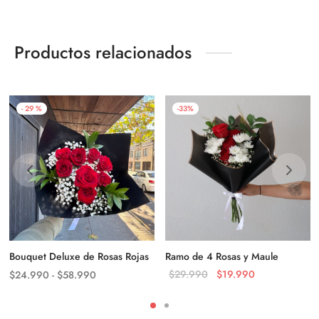
Productos relacionados
-
29
%
-
33
%
Bouquet Deluxe de Rosas Rojas
Ramo de 4 Rosas y Maule
Rango
El precio
El precio
$
29.990
$
19.990
$
24.990
-
$
58.990
de
original
actual es:
precios:
era:
$19.990.