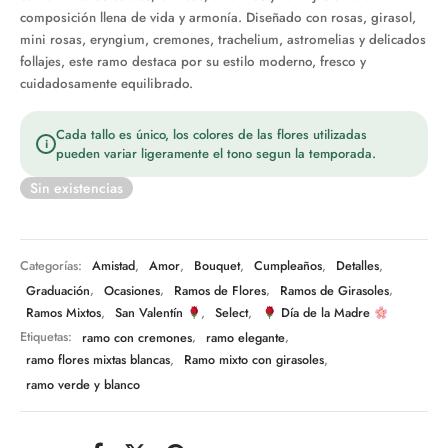
composición llena de vida y armonía. Diseñado con rosas, girasol,
mini rosas, eryngium, cremones, trachelium, astromelias y delicados
follajes, este ramo destaca por su estilo moderno, fresco y
cuidadosamente equilibrado.
Cada tallo es único, los colores de las flores utilizadas
i
pueden variar ligeramente el tono segun la temporada.
Sin existencias
Categorías:
Amistad
,
Amor
,
Bouquet
,
Cumpleaños
,
Detalles
,
Graduación
,
Ocasiones
,
Ramos de Flores
,
Ramos de Girasoles
,
Ramos Mixtos
,
San Valentín
,
Select
,
Día de la Madre
Etiquetas:
ramo con cremones
,
ramo elegante
,
ramo flores mixtas blancas
,
Ramo mixto con girasoles
,
ramo verde y blanco