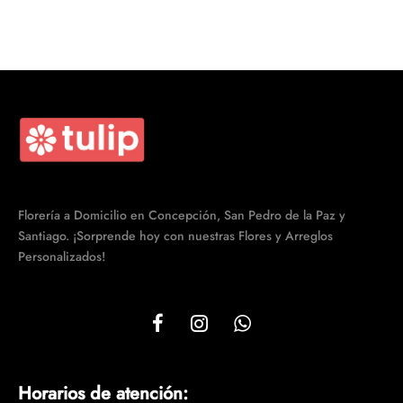
desde
$29.990.
$24.990
hasta
$58.990
Florería a Domicilio en Concepción, San Pedro de la Paz y
Santiago. ¡Sorprende hoy con nuestras Flores y Arreglos
Personalizados!
Horarios de atención: