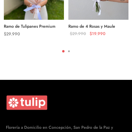
Ramo de Tulipanes Premium
Ramo de 4 Rosas y Maule
El precio
El precio
$
29.990
$
19.990
$
29.990
original
actual es:
era:
$19.990.
$29.990.
Florería a Domicilio en Concepción, San Pedro de la Paz y