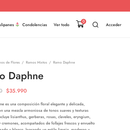
0
ulipanes
Condolencias
Ver todo
Acceder
os de Flores
/
Ramos Mixtos
/
Ramo Daphne
o Daphne
El precio
El precio
0
$
35.990
original
actual es:
 es una composición floral elegante y delicada,
era:
$35.990.
n una mezcla armoniosa de tonos suaves y texturas
$46.990.
ncluye lisianthus, gerberas, rosas, claveles, eryngium,
y cremones, acompañados de follajes frescos y envuelto
sado y blanco, logrando un estilo limpio, moderno y