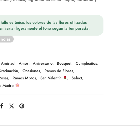
allo es único, los colores de las flores utilizadas
n variar ligeramente el tono segun la temporada.
encias
Amistad
,
Amor
,
Aniversario
,
Bouquet
,
Cumpleaños
,
Graduación
,
Ocasiones
,
Ramos de Flores
,
Rosas
,
Ramos Mixtos
,
San Valentín
,
Select
,
la Madre