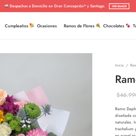
Despachos a Domicilio en Gran Concepción* y Santiago.
VER RAMOS
Cumpleaños
Ocasiones
Ramos de Flores
Chocolates
T
Inicio
/
Ram
Ram
$
46.99
Ramo Daphne
diseñada co
naturales. I
trachelium 
en papel ro