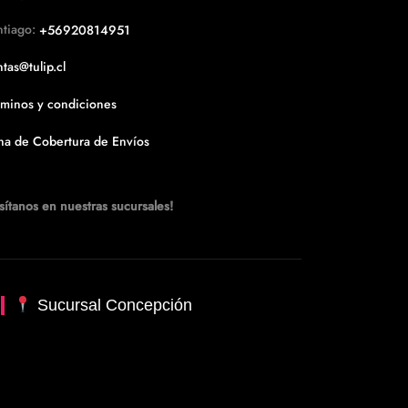
la
ntiago:
+56920814951
página
de
tas@tulip.cl
producto
rminos y condiciones
na de Cobertura de Envíos
sítanos en nuestras sucursales!
Sucursal Concepción