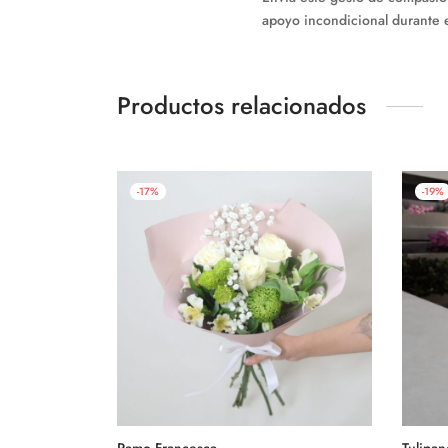
apoyo incondicional durante e
Productos relacionados
-
17
%
-
19
%
Ramo Francesca
Tulipan