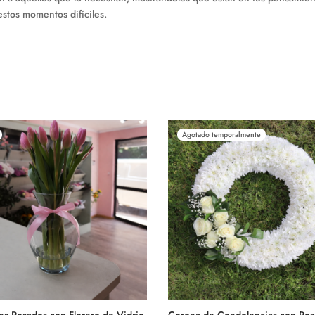
stos momentos difíciles.
Agotado temporalmente
es Rosados con Florero de Vidrio
Corona de Condolencias con Ros