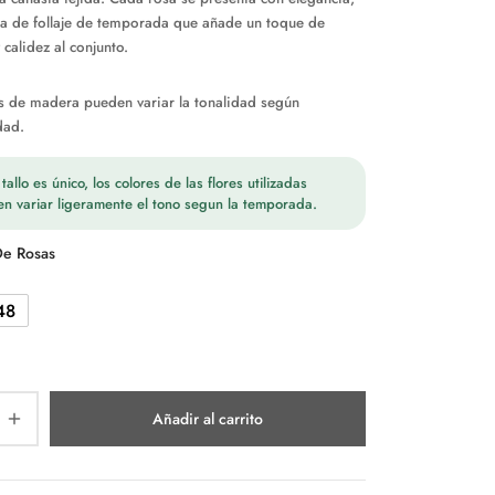
 de follaje de temporada que añade un toque de
$59.990
 calidez al conjunto.
hasta
$98.990
s de madera pueden variar la tonalidad según
dad.
allo es único, los colores de las flores utilizadas
n variar ligeramente el tono segun la temporada.
De Rosas
48
Añadir al carrito