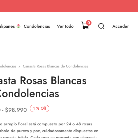
0
ulipanes
Condolencias
Ver todo
Acceder
dolencias
/
Canasta Rosas Blancas de Condolencias
sta Rosas Blancas
Condolencias
Rango
1
%
Off
0
-
$
98.990
de
o arreglo floral está compuesto por 24 o 48 rosas
precios:
mbolo de pureza y paz, cuidadosamente dispuestas en
desde
a canasta tejida. Cada rosa se presenta con elegancia,