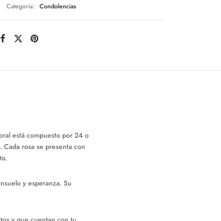
Categoría:
Condolencias
oral está compuesto por 24 o
a. Cada rosa se presenta con
to.
onsuelo y esperanza. Su
tos y que cuentan con tu