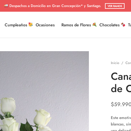
Despachos a Domicilio en Gran Concepción* y Santiago.
VER RAMOS
Cumpleaños
Ocasiones
Ramos de Flores
Chocolates
T
Inicio
/
Con
Cana
de 
$
59.99
Este emotiv
blancas, sí
una delicad