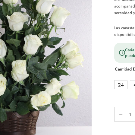
acompañada
serenidad y
Las canasta
disponibili
Cada t
i
puede
Cantidad 
24