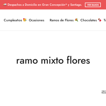
Despachos a Domicilio en Gran Concepción* y Santiago.
VER RAMOS
Cumpleaños
Ocasiones
Ramos de Flores
Chocolates
T
ramo mixto flores