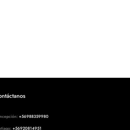
ontáctanos
ncepción:
+56988359980
ntiago:
+56920814951