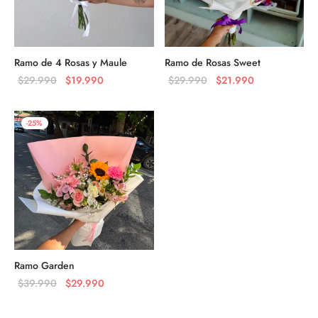
Ramo de 4 Rosas y Maule
Ramo de Rosas Sweet
El precio
El precio
El precio
El precio
$
29.990
$
19.990
$
29.990
$
21.990
original
actual es:
original
actual es:
era:
$19.990.
era:
$21.990.
-
25
%
$29.990.
$29.990.
Ramo Garden
El precio
El precio
$
39.990
$
29.990
original
actual es: