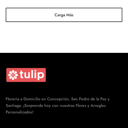
$29.990.
Carga Más
Florería a Domicilio en Concepción, San Pedro de la Paz y
Santiago. ¡Sorprende hoy con nuestras Flores y Arreglos
Personalizados!