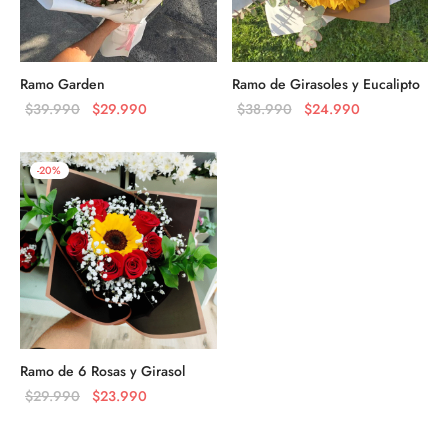
Ramo Garden
Ramo de Girasoles y Eucalipto
El precio
El precio
El precio
El precio
$
39.990
$
29.990
$
38.990
$
24.990
original
actual es:
original
actual es:
era:
$29.990.
era:
$24.990.
-
20
%
$39.990.
$38.990.
Ramo de 6 Rosas y Girasol
El precio
El precio
$
29.990
$
23.990
original
actual es:
era:
$23.990.