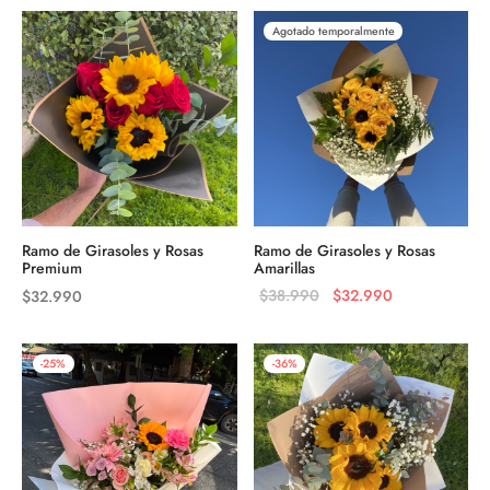
era:
$24.990.
Agotado temporalmente
$29.990.
Ramo de Girasoles y Rosas
Ramo de Girasoles y Rosas
Premium
Amarillas
El precio
El precio
$
38.990
$
32.990
$
32.990
original
actual es:
era:
$32.990.
-
25
%
-
36
%
$38.990.