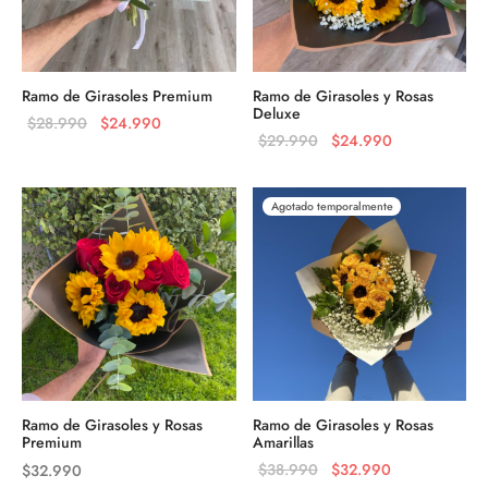
Ramo de Girasoles Premium
Ramo de Girasoles y Rosas
Deluxe
El precio
El precio
$
28.990
$
24.990
El precio
El precio
$
29.990
$
24.990
original
actual es:
original
actual es:
era:
$24.990.
era:
$24.990.
$28.990.
Agotado temporalmente
$29.990.
Ramo de Girasoles y Rosas
Ramo de Girasoles y Rosas
Premium
Amarillas
El precio
El precio
$
38.990
$
32.990
$
32.990