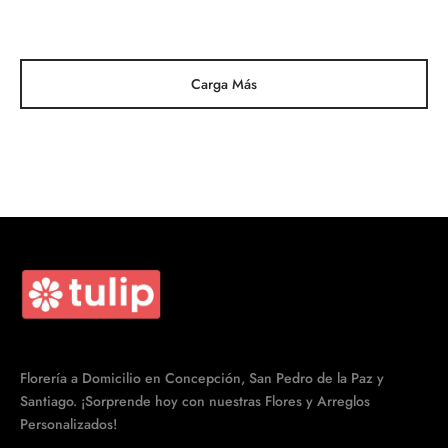
original
actual es:
era:
$33.990.
$38.990.
Carga Más
Florería a Domicilio en Concepción, San Pedro de la Paz y
Santiago. ¡Sorprende hoy con nuestras Flores y Arreglos
Personalizados!