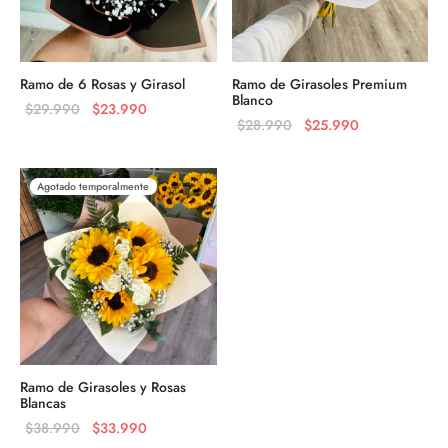
Ramo de 6 Rosas y Girasol
Ramo de Girasoles Premium
Blanco
El precio
El precio
$
29.990
$
23.990
El precio
El precio
$
28.990
$
25.990
original
actual es:
original
actual es:
era:
$23.990.
era:
$25.990.
$29.990.
Agotado temporalmente
$28.990.
Ramo de Girasoles y Rosas
Blancas
El precio
El precio
$
38.990
$
33.990