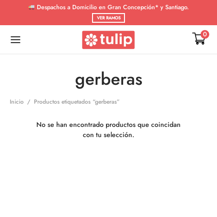
Despachos a Domicilio en Gran Concepción* y Santiago.
VER RAMOS
0
gerberas
De vuelta
De vuelta
Inicio
/
Productos etiquetados “gerberas”
SIONES
OS DE FLORES
No se han encontrado productos que coincidan
con tu selección.
tad
 de Girasoles
s de Rosas
rsario
s Mixtos
uación