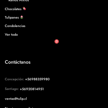
Ramos Mixtos
Chocolates
Tulipanes
Condolencias
Ver todo
0
Contáctanos
Concepción:
+56988359980
Santiago:
+56920814951
ventas@tulip.cl